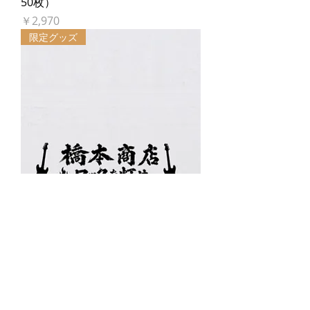
50枚）
価格
￥2,970
限定グッズ
橋本商店 記念タオル（50枚限定）
価格
￥1,200
限定グッズ