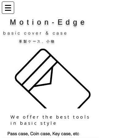
​Motion-Edge
basic cover & case
​革製ケース、小物
We offer the
​ best tools
in basic style
Pass case, Coin case, Key case, etc