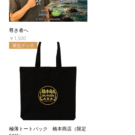
尊き者へ
価格
￥1,500
限定グッズ
極薄トートバック 橋本商店（限定