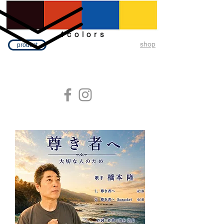
4colors
​shop
product