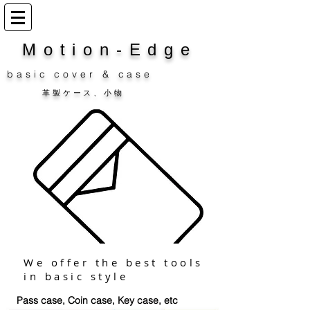
​Motion-Edge
basic cover & case
​革製ケース、小物
We offer the
​ best tools
in basic style
Pass case, Coin case, Key case, etc